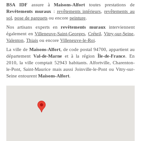
BSA IDF
assure à
Maisons-Alfort
toutes prestations de
Revêtements muraux
:
revêtements intérieurs
,
revêtements au
sol
,
pose de parquets
ou encore
peinture
.
Nos artisans experts en
revêtements muraux
interviennent
également en
Villeneuve-Saint-Georges
,
Créteil
,
Vitry-sur-Seine
,
Valenton
,
Thiais
ou encore
Villeneuve-le-Roi
.
La ville de
Maisons-Alfort
, de code postal 94700, appartient au
département
Val-de-Marne
et à la région
Île-de-France
. En
2010, la ville comptait 52943 habitants. Alfortville, Charenton-
le-Pont, Saint-Maurice mais aussi Joinville-le-Pont ou Vitry-sur-
Seine entourent
Maisons-Alfort
.