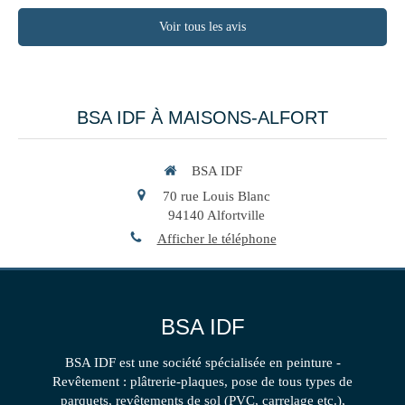
Voir tous les avis
BSA IDF À MAISONS-ALFORT
BSA IDF
70 rue Louis Blanc
94140
Alfortville
Afficher le téléphone
BSA IDF
BSA IDF est une société spécialisée en peinture -
Revêtement : plâtrerie-plaques, pose de tous types de
parquets, revêtements de sol (PVC, carrelage etc.),