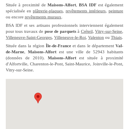
Située à proximité de
Maisons-Alfort
,
BSA IDF
est également
spécialisée en
plâtrerie-plaques
,
revêtements intérieurs
,
peinture
ou encore
revêtements muraux
.
BSA IDF et ses artisans professionnels interviennent également
pour tous travaux de
pose de parquets
à
Créteil
,
Vitry-sur-Seine
,
Villeneuve-Saint-Georges
,
Villeneuve-le-Roi
,
Valenton
ou
Thiais
.
Située dans la région
Île-de-France
et dans le département
Val-
de-Marne
,
Maisons-Alfort
est une ville de 52943 habitants
(données de 2010).
Maisons-Alfort
est située à proximité
d'Alfortville, Charenton-le-Pont, Saint-Maurice, Joinville-le-Pont,
Vitry-sur-Seine.