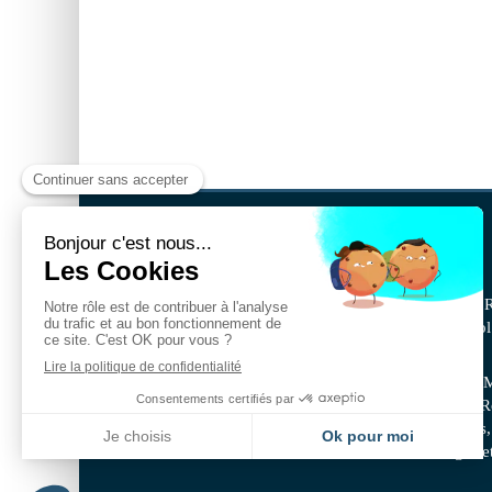
BSA IDF
BSA IDF est une société spécialisée en peinture - 
pose de tous types de parquets, revêtements de sol 
revêtements muraux, revêtements intérieurs.
Alfortville, Bonneuil-sur-Marne, Champigny-sur-Ma
Ivry-sur-Seine, Le Perreux-sur-Marne, L’hay-les-
Alfort, Paris Saint-Mandé , Saint-Maur-des-Fossés,
sur-Seine, Vincennes, Villeneuve-Saint-Georges e