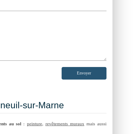
Envoyer
nneuil-sur-Marne
nts au sol
:
peinture
,
revêtements muraux
mais aussi