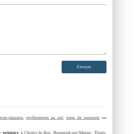
Envoyer
rerie-plaques
,
revêtements au sol
,
pose de parquets
ou
de
peinture
à
Choisy-le-Roi
,
Bonneuil-sur-Marne
,
Thiais
,