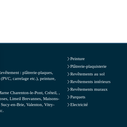
Peinture
Plâtrerie-plaquisterie
Revêtement : plâtrerie-plaques,
Revêtements au sol
(PVC, carrelage etc.), peinture,
Revêtements intérieurs
Revêtements muraux
rne Charenton-le-Pont, Créteil, ,
Parquets
Roses, Limeil Brevannes, Maisons-
 Sucy-en-Brie, Valenton, Vitry-
Electricité
tc.