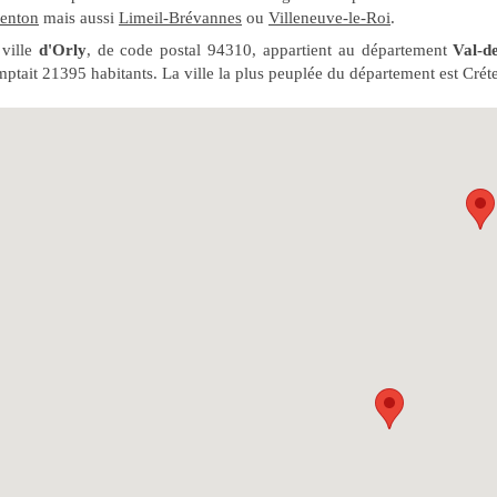
lenton
mais aussi
Limeil-Brévannes
ou
Villeneuve-le-Roi
.
ville
d'Orly
, de code postal 94310, appartient au département
Val-d
ptait 21395 habitants. La ville la plus peuplée du département est Créte