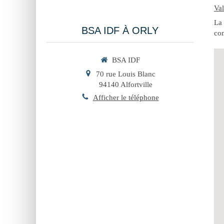
Va
La 
BSA IDF À ORLY
com
BSA IDF
70 rue Louis Blanc
94140
Alfortville
Afficher le téléphone