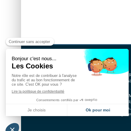
BSA IDF
BSA IDF est une société spécialisée en peinture - 
pose de tous types de parquets, revêtements de sol 
revêtements muraux, revêtements intérieurs.
Alfortville, Bonneuil-sur-Marne, Champigny-sur-Ma
Ivry-sur-Seine, Le Perreux-sur-Marne, L’hay-les-
Alfort, Paris Saint-Mandé , Saint-Maur-des-Fossés,
sur-Seine, Vincennes, Villeneuve-Saint-Georges e