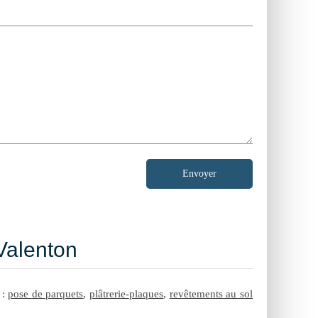
Envoyer
Valenton
:
pose de parquets
,
plâtrerie-plaques
,
revêtements au sol