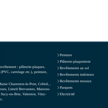
Peinture
Plâtrerie-plaquisterie
Revêtement : plâtrerie-plaques,
Revêtements au sol
(PVC, carrelage etc.), peinture,
Revêtements intérieurs
Revêtements muraux
rne Charenton-le-Pont, Créteil, ,
Parquets
Roses, Limeil Brevannes, Maisons-
 Sucy-en-Brie, Valenton, Vitry-
Electricité
tc.