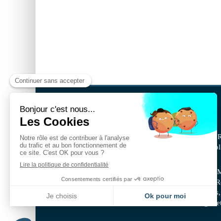
BSA IDF
BSA IDF est une société spécialisée en peinture - 
pose de tous types de parquets, revêtements de sol 
revêtements muraux, revêtements intérieurs.
Alfortville, Bonneuil-sur-Marne, Champigny-sur-Ma
Ivry-sur-Seine, Le Perreux-sur-Marne, L’hay-les-
Alfort, Paris Saint-Mandé , Saint-Maur-des-Fossés,
sur-Seine, Vincennes, Villeneuve-Saint-Georges e