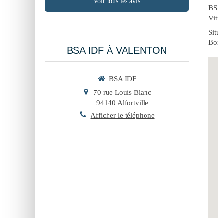
Voir tous les avis
BS
Vit
Si
Bon
BSA IDF À VALENTON
BSA IDF
70 rue Louis Blanc
94140
Alfortville
Afficher le téléphone